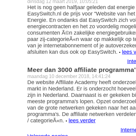
dinsdag 12 maart 2019, 10:05:21
Het is nog geen halfjaar geleden dat energie
EasySwitch.nl de prijs voor "Website van het
Energie. En ondanks dat EasySwitch zich vol
energiecontracten en het zo voordelig mogel
consumenten Ã©n zakelijke energiegebruiker
paar zij-categorieÃ«n waar op makkelijk op t
van je internetabonnement of je autoverzeke
afsluiten kan dus ook op EasySwitch.
lees 
Int
Meer dan 3000 affiliate programma'
maandag 10 december 2018, 14:41:24
De website Affiliate Academy heeft onderzoek
markt in Nederland. Er is onderzocht hoeveel 
zijn in Nederland. Daarnaast is er gekeken 
meeste programma's lopen. Opzet onderzoek
van de grote netwerken gekeken naar het aan
programma's. De affiliate netwerken verdel
/ categorieÃ«n.
lees verder
Intern