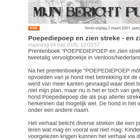
Sinds vrijdag 2 maart 2007, jaa
Poepediepoep en zien streke - en z
maandag 04 mei 2026, 10:03:57
Prentenboek “POEPEDIEPOEP en zien streke 
tweetalig vervolgboekje in Venloos/Nederlan
Na het prentenboekje “POEPEDIEPOEP mót oe
opvoeden van je hond met betrekking tot de
werd van meer kanten gevraagd waar deel twe
niet mijn plan, maar nu is het er toch van g
hond Poepediepoep die als pup allerlei strek
herkennen dat mogelijk wel. De hond in het 
onder een andere naam.
Het verhaal belicht diverse streken die een j
leren wat mag en vooral wat niet mag. Kinder
voorgelezen krijgen kunnen het verhaal via 